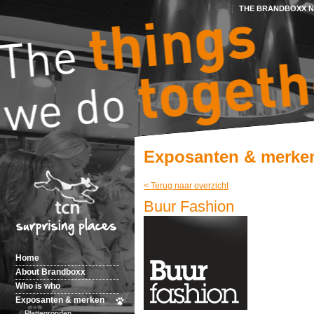
THE BRANDBOXX 
Exposanten & merke
< Terug naar overzicht
Buur Fashion
Home
About Brandboxx
Who is who
Exposanten & merken
Plattegronden