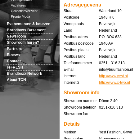
Adresgegevens
Vacatures
Straat
Waterland 10
Collectieoverzicht
Pronto Moda
Postcode
1948 RK
Evenementen & beurzen
Woonplaats
Beverwijk
Brandboxx Basement
Land
Nederland
Newsroom
Postbus adres
P.O. BOX 638
Showroom huren?
Postbus postcode
1940 AP
Partners
Postbus plaats
Beverwijk
E-news
Postbus land
Nederland
Contact
Telefoonnummer
0251 - 316 313
reFRESH
E-mail
info@buurfashion.nl
Brandboxx Network
Internet
http://www.yest.nl
About TCN
Internet 2
http://www.x-two.nl
Showroom info
Showroom nummer
Dôme 2.40
Showroom telefoon
0251-316 313
Showroom fax
Details
Merken
Yest Fashion, X-two
Segmenten
Vrouwenmode