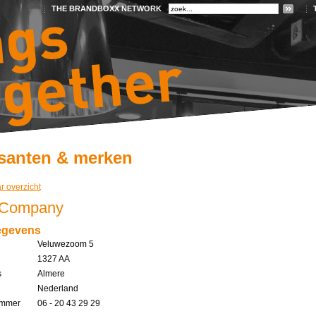
THE BRANDBOXX NETWORK
santen & merken
r overzicht
 Company
egevens
Veluwezoom 5
1327 AA
s
Almere
Nederland
ummer
06 - 20 43 29 29