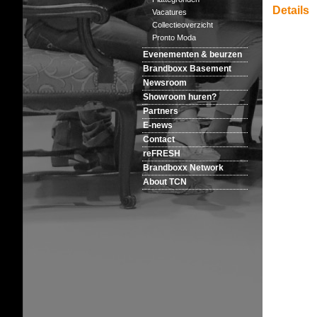
Details
Vacatures
Collectieoverzicht
Pronto Moda
Evenementen & beurzen
Brandboxx Basement
Newsroom
Showroom huren?
Partners
E-news
Contact
reFRESH
Brandboxx Network
About TCN