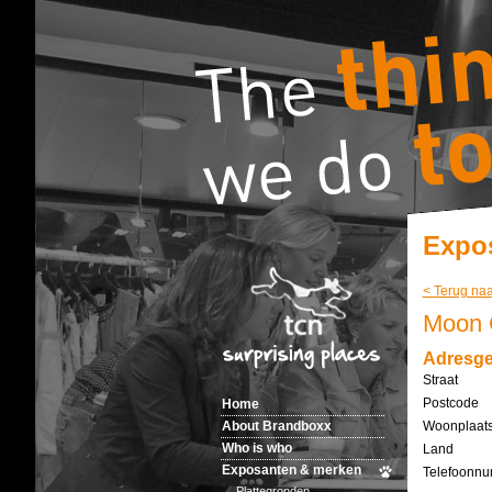
Expo
< Terug naa
Moon
Adresg
Straat
Postcode
Home
About Brandboxx
Woonplaat
Who is who
Land
Exposanten & merken
Telefoonn
Plattegronden